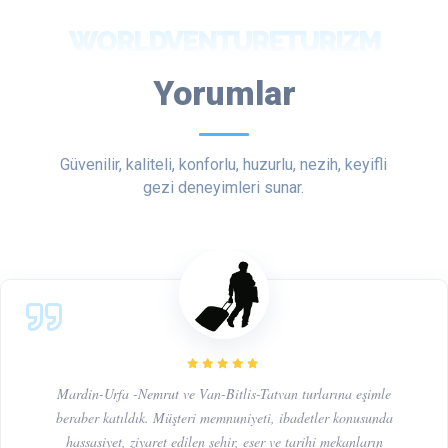
WORLDVENTURETURIZM
Yorumlar
Güvenilir, kaliteli, konforlu, huzurlu, nezih, keyifli
gezi deneyimleri sunar.
Mardin-Urfa -Nemrut ve Van-Bitlis-Tatvan turlarına eşimle
beraber katıldık. Müşteri memnuniyeti, ibadetler konusunda
hassasiyet, ziyaret edilen şehir, eser ve tarihi mekanların