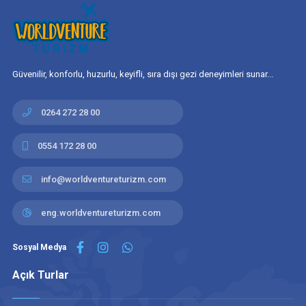
Güvenilir, konforlu, huzurlu, keyifli, sıra dışı gezi deneyimleri sunar...
0264 272 28 00
0554 172 28 00
info@worldventureturizm.com
eng.worldventureturizm.com
Sosyal Medya
Açık Turlar