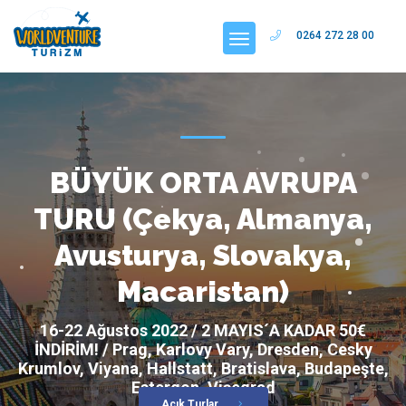
0264 272 28 00
BÜYÜK ORTA AVRUPA
TURU (Çekya, Almanya,
Avusturya, Slovakya,
Macaristan)
16-22 Ağustos 2022 / 2 MAYIS´A KADAR 50€
İNDİRİM! / Prag, Karlovy Vary, Dresden, Cesky
Krumlov, Viyana, Hallstatt, Bratislava, Budapeşte,
Estergon, Vişegrad
Açık Turlar